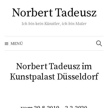
Zum
Norbert Tadeusz
Inhalt
überspringen
Ich bin kein Künstler, ich bin Maler
Suchen
nach:
MENÜ
Norbert Tadeusz im
Kunstpalast Düsseldorf