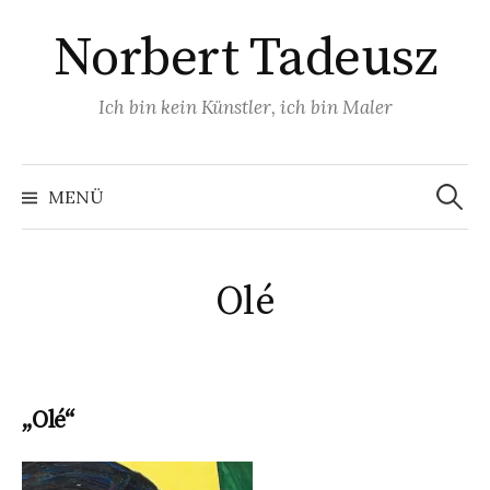
Zum
Norbert Tadeusz
Inhalt
überspringen
Ich bin kein Künstler, ich bin Maler
Suchen
nach:
MENÜ
Olé
„Olé“